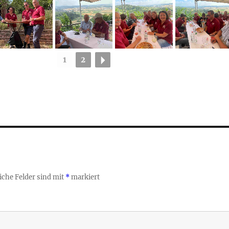
1
2
iche Felder sind mit
*
markiert