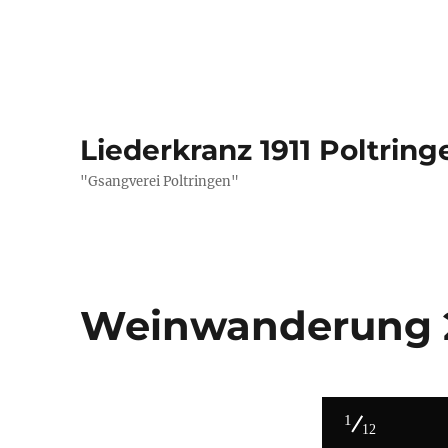
Liederkranz 1911 Poltring
"Gsangverei Poltringen"
Weinwanderung 
1
12