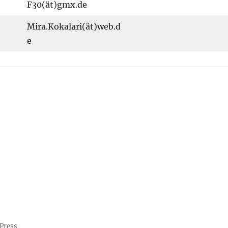
F30(ät)gmx.de
Mira.Kokalari(ät)web.d
e
dPress