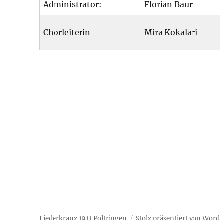
Administrator:
Florian Baur
Chorleiterin
Mira Kokalari
Liederkranz 1911 Poltringen
Stolz präsentiert von Wor