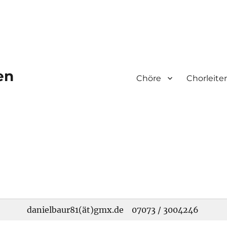
en
Chöre
Chorleiter
danielbaur81(ät)gmx.de
07073 / 3004246