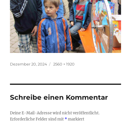
Veröffentlicht
Originalgröße
Dezember 20, 2024
2560 × 1920
am
Schreibe einen Kommentar
Deine E-Mail-Adresse wird nicht veröffentlicht.
Erforderliche Felder sind mit
*
markiert