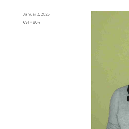
Veröffentlicht
Januar 3, 2025
am
Originalgröße
691 × 804