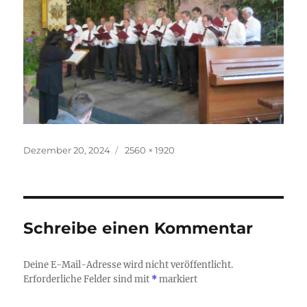
Veröffentlicht
Originalgröße
Dezember 20, 2024
2560 × 1920
am
Schreibe einen Kommentar
Deine E-Mail-Adresse wird nicht veröffentlicht.
Erforderliche Felder sind mit
*
markiert