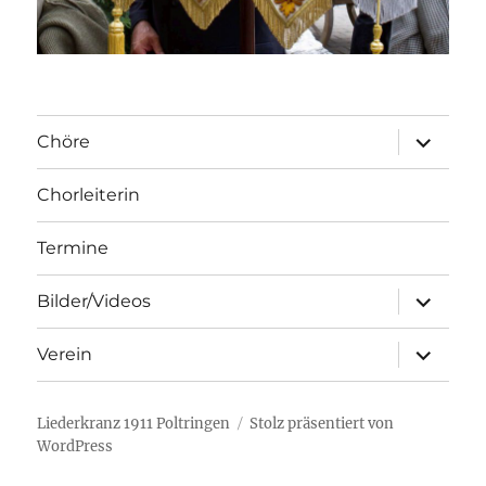
Unterme
Chöre
öffnen
Chorleiterin
Termine
Unterme
Bilder/Videos
öffnen
Unterme
Verein
öffnen
Liederkranz 1911 Poltringen
Stolz präsentiert von
WordPress