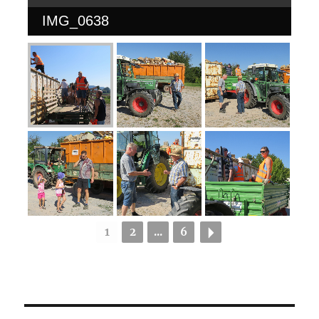
IMG_0638
1
2
...
6